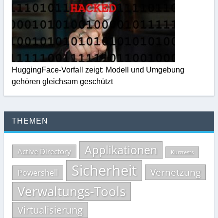
HuggingFace-Vorfall zeigt: Modell und Umgebung
gehören gleichsam geschützt
THEMEN
Applikationen
Active Directory
Kurztests
Sicherheit
Vernetzung
Powershell
Verwaltungs-Tools
Virtualisierung