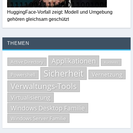
HuggingFace-Vorfall zeigt: Modell und Umgebung
gehören gleichsam geschützt
THEMEN
Applikationen
Active Directory
Kurztests
Sicherheit
Vernetzung
Powershell
Verwaltungs-Tools
Virtualisierung
Windows Desktop Familie
Windows Server Familie